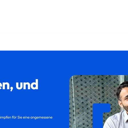
 und ✓Kündigung, Abfindung, Kündigungsschutzklage, Aufhebungsv
d ✓Aufhebungsvertrag in 86703 Rögling. Wir sind Ihr Exp