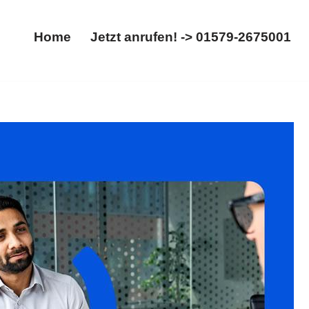
Home
Jetzt anrufen! -> 01579-2675001
Home
Jetzt anrufen! -> 01579-2675001
ertrag. ➡️ 𝐟𝐚𝐦𝐢𝐥𝐮𝐦, Ihr Rechtsanwalt: ✓Abfindung,
erte ✉.