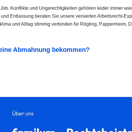
b. Konflikte und Ungerechtigkeiten gehören leider immer wiede
und Entlassung beraten Sie unsere versierten Arbeitsrecht-Expe
sklima und Alltag stimmig verbinden für Rögling, Pappenheim, 
er eine Abmahnung bekommen?