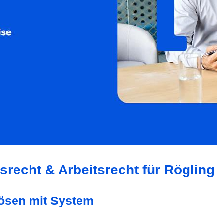
srecht & Arbeitsrecht für Rögling
 lösen mit System