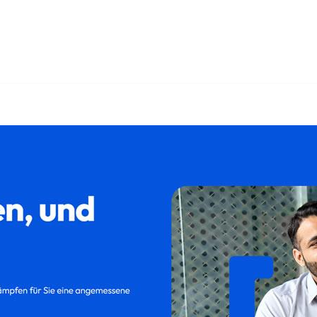
𝐚𝐦𝐢𝐥𝐮𝐦 und ✓Kündigung, Abfindung, Kündigungsschutzkl
✓Aufhebungsvertrag für 86653 Daiting? ➡️ 𝐟𝐚𝐦𝐢𝐥𝐮𝐦, I