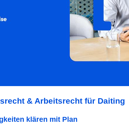
srecht & Arbeitsrecht für Daiting
gkeiten klären mit Plan