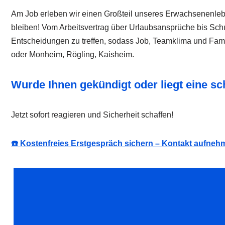
Am Job erleben wir einen Großteil unseres Erwachsenenleb
bleiben! Vom Arbeitsvertrag über Urlaubsansprüche bis Schu
Entscheidungen zu treffen, sodass Job, Teamklima und Fami
oder Monheim, Rögling, Kaisheim.
Wurde Ihnen gekündigt oder liegt eine s
Jetzt sofort reagieren und Sicherheit schaffen!
☎️ Kostenfreies Erstgespräch sichern – Kontakt aufneh