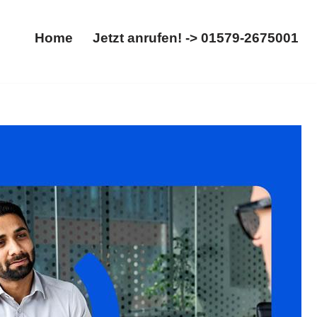
Home
Jetzt anrufen! -> 01579-2675001
Home
Jetzt anrufen! -> 01579-2675001
age, Aufhebungsvertrag. Benötigen Sie ✓Abfindung,
hr Rechtsanwalt. Besuchen Sie unsere Webseite ✉.