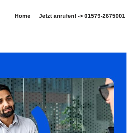
Home
Jetzt anrufen! -> 01579-2675001
Home
Jetzt anrufen! -> 01579-2675001
 Aufhebungsvertrag. ➡️ 𝐟𝐚𝐦𝐢𝐥𝐮𝐦, Ihr Rechtsanwalt
altheim. Wir öffnen Türen zu neuen Möglichkeiten ✉.