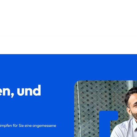
𝐥𝐮𝐦 als auch ✓Kündigung, Abfindung, Kündigungsschutzklage,
gungsschutzklage als auch ✓Aufhebungsvertrag für Langen