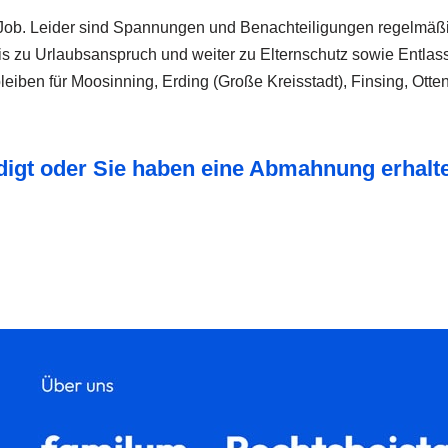
Job. Leider sind Spannungen und Benachteiligungen regelmäßig
is zu Urlaubsanspruch und weiter zu Elternschutz sowie Entlas
 bleiben für Moosinning, Erding (Große Kreisstadt), Finsing, O
digt oder Sie haben eine Abmahnung erhalt