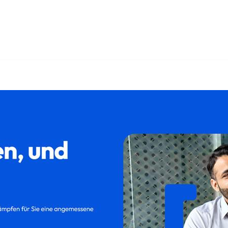
𝐮𝐦 als auch ✓Kündigungsschutzklage, Kündigung, Abfindung,
 ✓Aufhebungsvertrag für 85452 Moosinning bei 𝐟𝐚𝐦𝐢𝐥𝐮𝐦