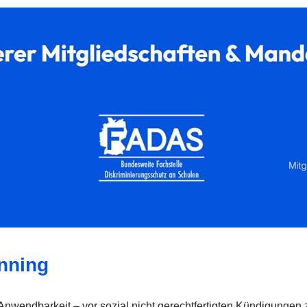
nning
Anwendbarkeit – vor sozial nicht gerechtfertigten Kündigungen 