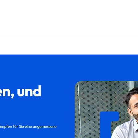
𝐚𝐦𝐢𝐥𝐮𝐦 und ✓Abfindung, Kündigung, Kündigungsschutzklage
utzklage und ✓Aufhebungsvertrag in Laugna, Ihr Rechtsanw