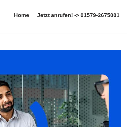
Home
Jetzt anrufen! -> 01579-2675001
Home
Jetzt anrufen! -> 01579-2675001
, Aufhebungsvertrag. Gleich bei 𝐟𝐚𝐦𝐢𝐥𝐮𝐦:
alt. Ihr Erfolg ist unser Ziel ✉.