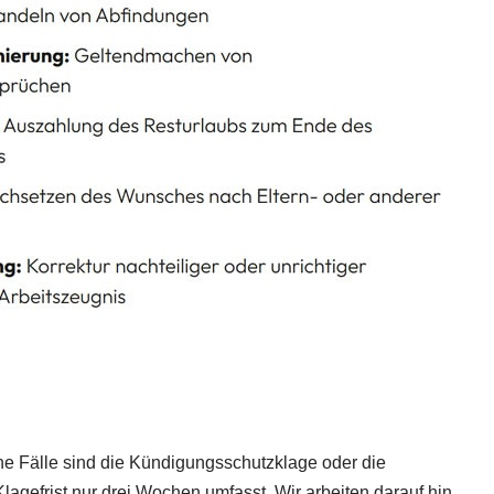
he Fälle sind die Kündigungsschutzklage oder die
agefrist nur drei Wochen umfasst. Wir arbeiten darauf hin,