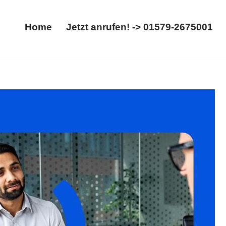
Home
Jetzt anrufen! -> 01579-2675001
Home
Jetzt anrufen! -> 01579-2675001
, Aufhebungsvertrag. Ihre Adresse für ✓Abfindung,
htsanwalt. Wir erwarten Sie ✉.