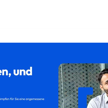
𝐢𝐥𝐮𝐦 oder ✓Abfindung, Kündigungsschutzklage, Kündigung
Aufhebungsvertrag für Frasdorf – ➡️ 𝐟𝐚𝐦𝐢𝐥𝐮𝐦, Ihr Rec