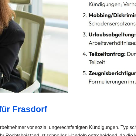
ür Frasdorf
beitnehmer vor sozial ungerechtfertigten Kündigungen. Typisc
hr Rechtsbeistand ist schnelles Handeln entscheidend, da die Kl