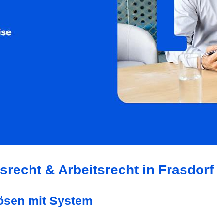
srecht & Arbeitsrecht in Frasdorf
 lösen mit System