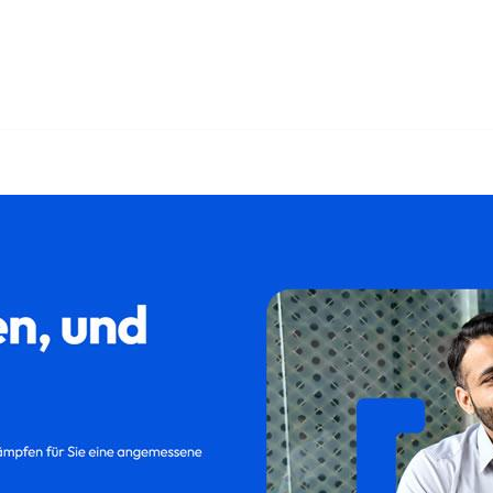
zu Kündigung oder ✓Kündigungsschutzklage, Abfindung, Kündi
Aufhebungsvertrag in 86688 Marxheim bei 𝐟𝐚𝐦𝐢𝐥𝐮𝐦. Ihr