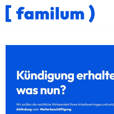
Zum
Inhalt
springen
Informieren Sie sich bei ↗️𝐟𝐚𝐦𝐢𝐥𝐮𝐦 für Marxheim 
✓Arbeitsrecht, ✓Abfindung, ✓Kündigungsschutzklage oder ✓