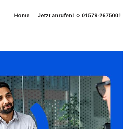
Home
Jetzt anrufen! -> 01579-2675001
Home
Jetzt anrufen! -> 01579-2675001
bfindung, Aufhebungsvertrag. Haben Sie gesucht:
𝐟𝐚𝐦𝐢𝐥𝐮𝐦, Ihr Rechtsanwalt. Wir sind Ihr