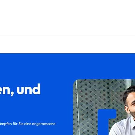
𝐚𝐦𝐢𝐥𝐮𝐦 als auch ✓Kündigung, Kündigungsschutzklage, A
klage als auch ✓Aufhebungsvertrag für Obertaufkirchen. ➡️ 