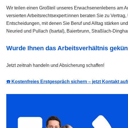
Wir teilen einen Großteil unseres Erwachsenenlebens am Arbe
versierten Arbeitsrechtsexpert:innen beraten Sie zu Vertra
Entscheidungen, mit denen Sie Beruf und Alltag stärken und
Neuried und Pullach (Isartal), Baierbrunn, Straßlach-Dinghar
Wurde Ihnen das Arbeitsverhältnis gekünd
Jetzt zeitnah handeln und Absicherung schaffen!
☎️ Kostenfreies Erstgespräch sichern – jetzt Kontakt a