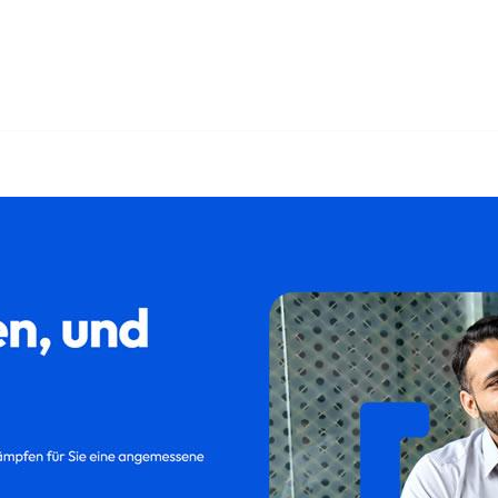
Kündigungsschutzklage, Abfindung, Kündigung, Aufhebungsvert
rag in Grünwald bei 𝐟𝐚𝐦𝐢𝐥𝐮𝐦 – Ihr Rechtsanwalt. En