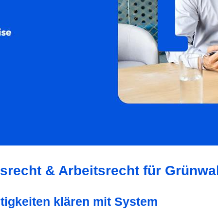
tsrecht & Arbeitsrecht für Grünwa
tigkeiten klären mit System