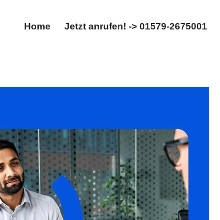
Home
Jetzt anrufen! -> 01579-2675001
Home
Jetzt anrufen! -> 01579-2675001
rag. Erhältlich: ✓Abfindung, ✓Arbeitsrecht,
tdecken Sie unsere Angebote ✉.