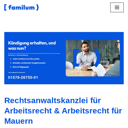
Zum
Inhalt
springen
Besuchen Sie ↗️𝐟𝐚𝐦𝐢𝐥𝐮𝐦 in Mauern für Kündigung und
✓Kündigung, Kündigungsschutzklage, Abfindung,
Aufhebungsvertrag. Für ✓Kündigung, ✓Arbeitsrecht,
✓Abfindung, ✓Kündigungsschutzklage als auch
✓Aufhebungsvertrag in 85419 Mauern: ➡️ 𝐟𝐚𝐦𝐢𝐥𝐮𝐦, Ihr
Rechtsanwalt. Auf Ihren Besuch freuen wir uns ✉.
Rechtsanwaltskanzlei für
Arbeitsrecht & Arbeitsrecht für
Mauern