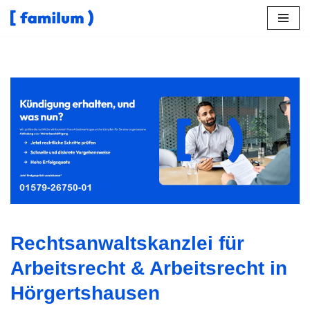
Zum
Inhalt
springen
↗️𝐟𝐚𝐦𝐢𝐥𝐮𝐦 in Hörgertshausen bietet Kündigung als auch
✓Kündigung, Kündigungsschutzklage, Abfindung,
Aufhebungsvertrag. ✓Kündigung, ✓Abfindung,
✓Arbeitsrecht, ✓Kündigungsschutzklage oder
✓Aufhebungsvertrag – finden Sie ➡️ 𝐟𝐚𝐦𝐢𝐥𝐮𝐦, Ihr
Rechtsanwalt in Hörgertshausen. Zusammen erreichen wir
mehr ✉.
Rechtsanwaltskanzlei für
Arbeitsrecht & Arbeitsrecht in
Hörgertshausen