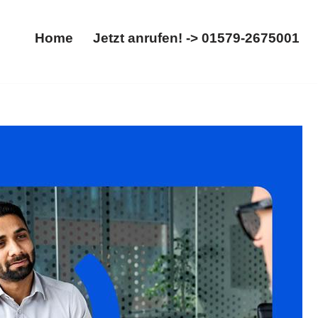
Home
Jetzt anrufen! -> 01579-2675001
Home
Jetzt anrufen! -> 01579-2675001
dung, Aufhebungsvertrag. Ihre Adresse für ✓Abfindung,
, Ihr Rechtsanwalt. Wir gehen den Weg gemeinsam ✉.