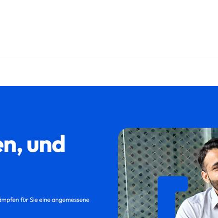
𝐚𝐦𝐢𝐥𝐮𝐦 oder ✓Kündigungsschutzklage, Kündigung, Abfin
 ✓Aufhebungsvertrag für Münchsmünster – ➡️ 𝐟𝐚𝐦𝐢𝐥𝐮