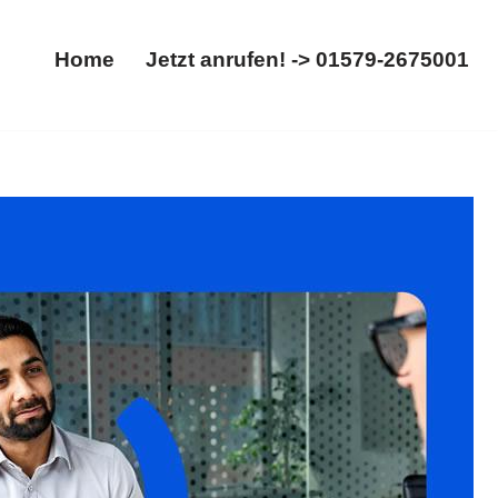
Home
Jetzt anrufen! -> 01579-2675001
Home
Jetzt anrufen! -> 01579-2675001
fhebungsvertrag. Gleich bei 𝐟𝐚𝐦𝐢𝐥𝐮𝐦: ✓Kündigung,
r Ziel ist unsere Richtung ✉.