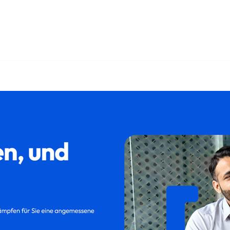
𝐥𝐮𝐦 oder ✓Abfindung, Kündigungsschutzklage, Kündigung, Au
 ✓Aufhebungsvertrag für Königsmoos, Ihr Rechtsanwalt. Ih